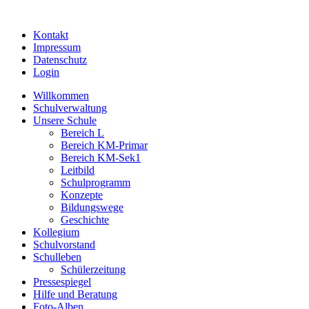
Kontakt
Impressum
Datenschutz
Login
Willkommen
Schulverwaltung
Unsere Schule
Bereich L
Bereich KM-Primar
Bereich KM-Sek1
Leitbild
Schulprogramm
Konzepte
Bildungswege
Geschichte
Kollegium
Schulvorstand
Schulleben
Schülerzeitung
Pressespiegel
Hilfe und Beratung
Foto-Alben